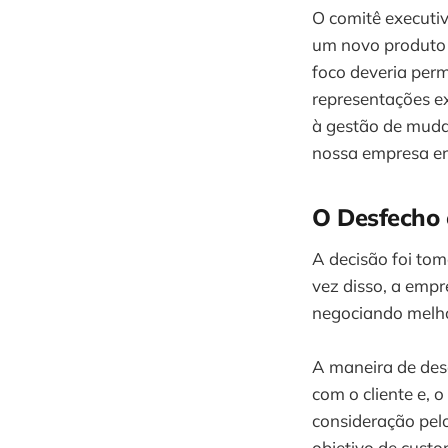
O comitê executiv
um novo produto d
foco deveria perm
representações exi
à gestão de muda
nossa empresa er
O Desfecho 
A decisão foi to
vez disso, a empre
negociando melho
A maneira de dese
com o cliente e, 
consideração pel
objetivo de cust