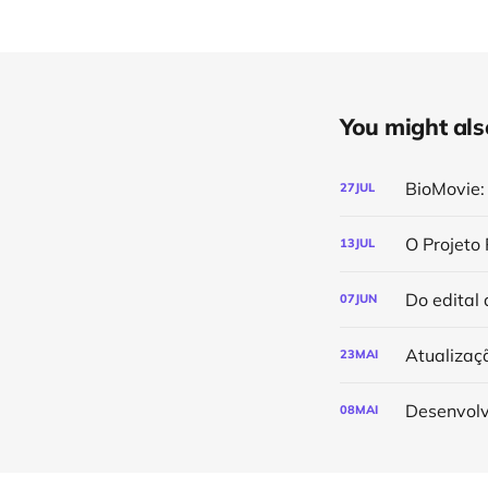
You might also 
27
JUL
O Projeto
13
JUL
07
JUN
Atualizaç
23
MAI
08
MAI