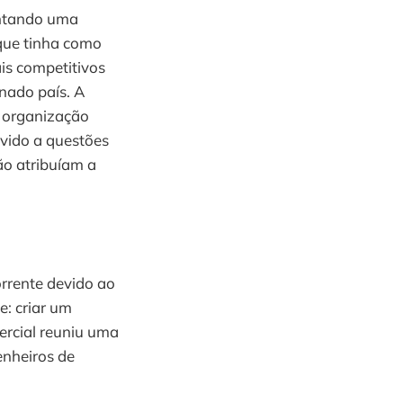
entando uma
que tinha como
is competitivos
nado país. A
a organização
evido a questões
ão atribuíam a
rrente devido ao
e: criar um
ercial reuniu uma
enheiros de