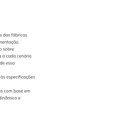
e das fábricas
ementação.
o sobre
a a cada cenário
de essa
às especificações
ões com base em
dinâmico e