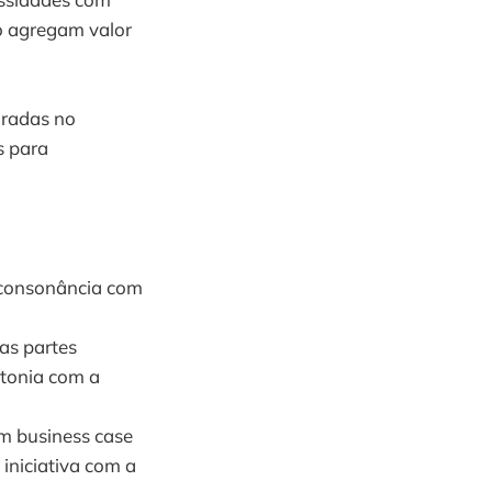
o agregam valor
oradas no
s para
l consonância com
 as partes
ntonia com a
um business case
iniciativa com a