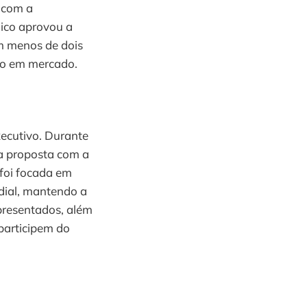
 com a
nico aprovou a
em menos de dois
ção em mercado.
xecutivo. Durante
da proposta com a
 foi focada em
dial, mantendo a
epresentados, além
participem do