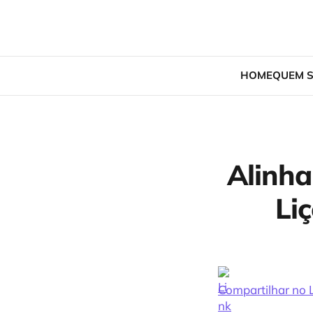
HOME
QUEM 
Alinha
Li
Compartilhar no 