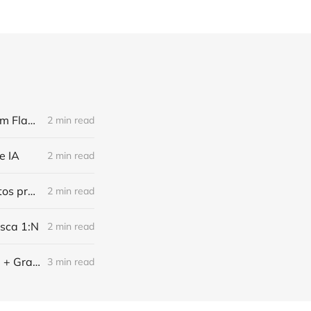
BioMovie: Protótipo Funcional de Reconhecimento Facial em Vídeos com Flask e DeepFace
2 min read
e IA
2 min read
Do edital ao projeto: Agente que analisa licitações com base em projetos previamente executados
2 min read
sca 1:N
2 min read
Desenvolvendo um Comparador Biométrico com Rede Neural Siamesa + Grad-CAM
3 min read