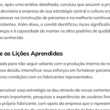
o, após uma análise detalhada, concluiu que assumir a pr
esviaria a empresa de sua estratégia central e cultura or
anecer na construção de parcerias e na melhoria contínua
stentes. Além disso, o comitê identificou riscos significat
nças e à capacidade de manter os altos padrões de qualid
a conhecida.
e as Lições Aprendidas
mada para não seguir adiante com a produção interna do 
sa decidiu intensificar seus esforços em fortalecer parceri
res condições com os fabricantes representados.
nvolver essa estratégia se deu através de novas vertente
o mais importante, pesquisas e experiências de usuários f
o próprio fabricante, com apoio da empresa que o represe
omizar o produto de uma forma que atenda de fato às nec