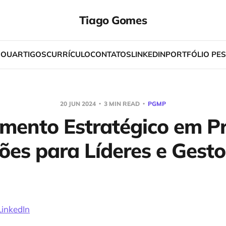
Tiago Gomes
SOU
ARTIGOS
CURRÍCULO
CONTATOS
LINKEDIN
PORTFÓLIO PES
20 JUN 2024
3 MIN READ
PGMP
mento Estratégico em Pr
ções para Líderes e Gesto
LinkedIn