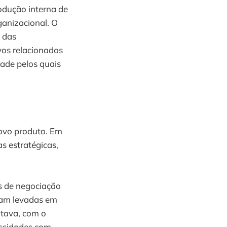
odução interna de
ganizacional. O
 das
ivos relacionados
ade pelos quais
novo produto. Em
as estratégicas,
s de negociação
oram levadas em
ntava, com o
essidades com