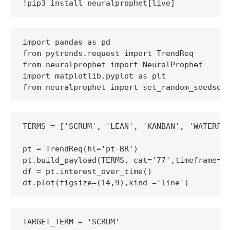
!pip3 install neuralprophet[live]
import pandas as pd

from pytrends.request import TrendReq

from neuralprophet import NeuralProphet

import matplotlib.pyplot as plt

TERMS = ['SCRUM', 'LEAN', 'KANBAN', 'WATERFAL
pt = TrendReq(hl='pt-BR')

pt.build_payload(TERMS, cat='77',timeframe='t
df = pt.interest_over_time()

df.plot(figsize=(14,9),kind ='line')
TARGET_TERM = 'SCRUM'
