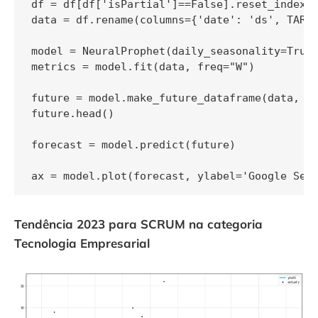
df = df[df['isPartial']==False].reset_index()
data = df.rename(columns={'date': 'ds', TARGE
model = NeuralProphet(daily_seasonality=True)
metrics = model.fit(data, freq="W")

future = model.make_future_dataframe(data, pe
future.head()

forecast = model.predict(future)

ax = model.plot(forecast, ylabel='Google Sea
Tendência 2023 para SCRUM na categoria
Tecnologia Empresarial